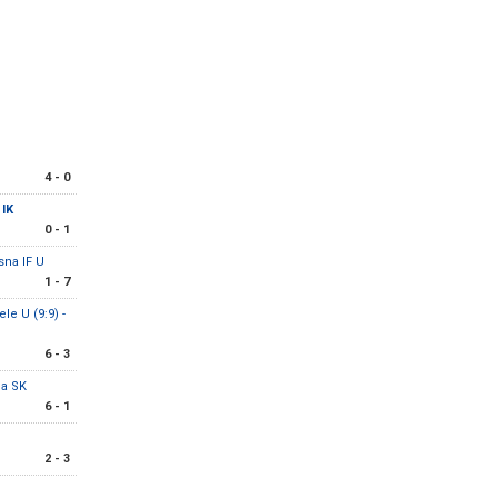
r
4 - 0
 IK
0 - 1
sna IF U
1 - 7
e U (9:9) -
6 - 3
la SK
6 - 1
2 - 3