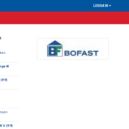
LOGGA IN
R
rken
nga IK
(9:9)
ansen
K U (9:9)