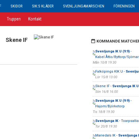
F
SKIDOR
SIK:S KLÄDER
SVENLJUNGAMARSCHEN
FÖRENINGEN
Truppen
Kontakt
Skene IF
KOMMANDE MATCHE
Svenljunga IK U (9:9)
-
Kabel Åttio/Byttorp/Sjöma
Mån 10/8 19:30
Falköpings KIK U -
Svenlju
Lör 15/8 13:00
Skene IF -
Svenljunga IK U 
Sön 16/8 16:00
Svenljunga IK U (9:9)
-
Hajom/Björketorp
Tis 18/8 19:30
Svenljunga IK
- Toarpsalli
Tor 20/8 19:30
Mariedals IK -
Svenljunga I