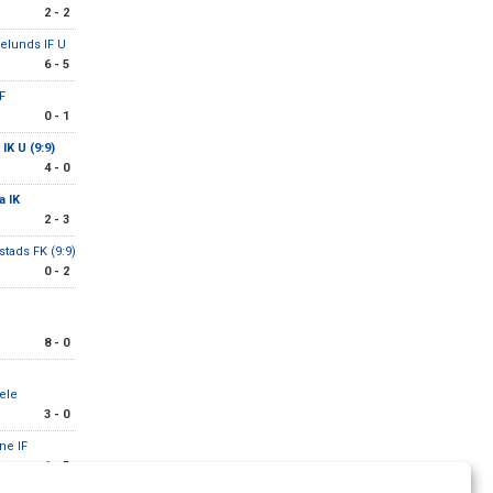
2 - 2
elunds IF U
6 - 5
IF
0 - 1
IK U (9:9)
4 - 0
a IK
2 - 3
stads FK (9:9)
0 - 2
8 - 0
ele
3 - 0
ne IF
1 - 5