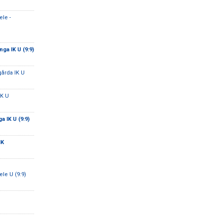
le -
ga IK U (9:9)
gårda IK U
IK U
a IK U (9:9)
IK
e U (9:9)