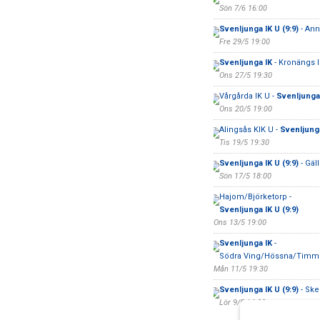
Sön 7/6 16:00
Svenljunga IK U (9:9)
- Ann
Fre 29/5 19:00
Svenljunga IK
- Kronängs 
Ons 27/5 19:30
Vårgårda IK U -
Svenljunga 
Ons 20/5 19:00
Alingsås KIK U -
Svenljung
Tis 19/5 19:30
Svenljunga IK U (9:9)
- Gäll
Sön 17/5 18:00
Hajom/Björketorp -
Svenljunga IK U (9:9)
Ons 13/5 19:00
Svenljunga IK
-
Södra Ving/Hössna/Timm
Mån 11/5 19:30
Svenljunga IK U (9:9)
- Ske
Lör 9/5 14:00