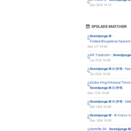
Ons 23/9 19:15
SPELADE MATCHER
Svenljunga IK
-
Fristad/Borgstena/Sparsö
Ons 1/7 19:30
IFK Tidaholm -
Svenljunga
Lör 27/6 10:30
Svenljunga IK U (9:9)
- Hys
Tor 25/6 19:30
Södra Ving/Hössna/Timmel
Svenljunga IK U (9:9)
Ons 17/6 19:00
Svenljunga IK U (9:9)
- Säti
Sön 14/6 16:00
Svenljunga IK
- IK Frisco U
Ons 10/6 19:30
Vartofta SK -
Svenljunga IK