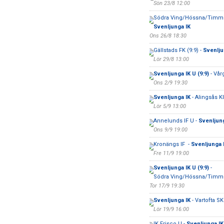
Sön 23/8 12:00
Södra Ving/Hössna/Timme
Svenljunga IK
Ons 26/8 18:30
Gällstads FK (9:9) -
Svenljun
Lör 29/8 13:00
Svenljunga IK U (9:9)
- Vår
Ons 2/9 19:30
Svenljunga IK
- Alingsås K
Lör 5/9 13:00
Annelunds IF U -
Svenljung
Ons 9/9 19:00
Kronängs IF -
Svenljunga 
Fre 11/9 19:00
Svenljunga IK U (9:9)
-
Södra Ving/Hössna/Timmel
Tor 17/9 19:30
Svenljunga IK
- Vartofta SK
Lör 19/9 16:00
IK Frisco U -
Svenljunga IK