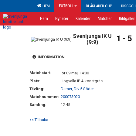
HEM
FOTBOLL
BLÅKLÄDER CUP
DISCGOL
Hem
Nyheter
Kalender
Matcher
Bildgalleri
Svenljunga IK U
1 - 5
(9:9)
INFORMATION
Matchstart:
lör 09 maj, 14:00
Plats:
Högvalla IP A konstgräs
Tävling:
Damer, Div 5 Söder
Matchnummer:
200073020
Samling:
12:45
<< Tillbaka