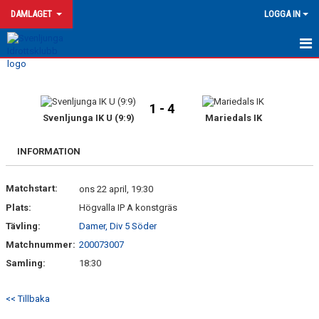
DAMLAGET
LOGGA IN
HEM
NYHETER
1 - 4
Svenljunga IK U (9:9)
Mariedals IK
KALENDER
INFORMATION
MATCHER
Matchstart:
ons 22 april, 19:30
BILDGALLERI
Plats:
Högvalla IP A konstgräs
TRUPPEN
Tävling:
Damer, Div 5 Söder
Matchnummer:
200073007
KONTAKT
Samling:
18:30
<< Tillbaka