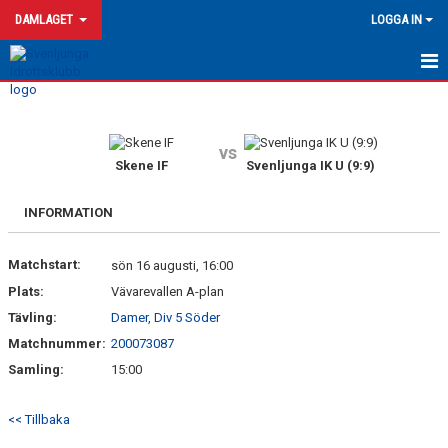
DAMLAGET
LOGGA IN
HEM
NYHETER
vs
Skene IF
Svenljunga IK U (9:9)
KALENDER
INFORMATION
MATCHER
Matchstart:
sön 16 augusti, 16:00
BILDGALLERI
Plats:
Vävarevallen A-plan
TRUPPEN
Tävling:
Damer, Div 5 Söder
Matchnummer:
200073087
KONTAKT
Samling:
15:00
<< Tillbaka