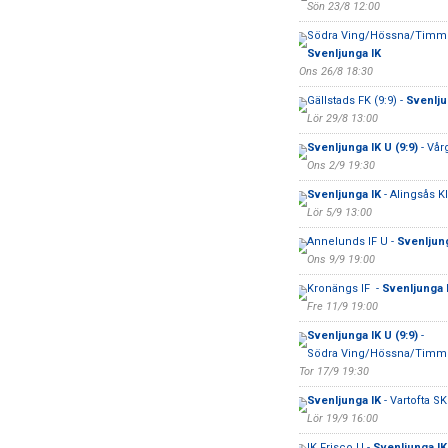
Sön 23/8 12:00
Södra Ving/Hössna/Timme
Svenljunga IK
Ons 26/8 18:30
Gällstads FK (9:9) -
Svenljun
Lör 29/8 13:00
Svenljunga IK U (9:9)
- Vår
Ons 2/9 19:30
Svenljunga IK
- Alingsås K
Lör 5/9 13:00
Annelunds IF U -
Svenljung
Ons 9/9 19:00
Kronängs IF -
Svenljunga 
Fre 11/9 19:00
Svenljunga IK U (9:9)
-
Södra Ving/Hössna/Timmel
Tor 17/9 19:30
Svenljunga IK
- Vartofta SK
Lör 19/9 16:00
IK Frisco U -
Svenljunga IK