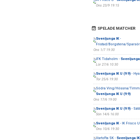
Ons 23/9 19:15
SPELADE MATCHER
Svenljunga IK
-
Fristad/Borgstena/Sparsö
Ons 1/7 19:30
IFK Tidaholm -
Svenljunga
Lör 27/6 10:30
Svenljunga IK U (9:9)
- Hys
Tor 25/6 19:30
Södra Ving/Hössna/Timmel
Svenljunga IK U (9:9)
Ons 17/6 19:00
Svenljunga IK U (9:9)
- Säti
Sön 14/6 16:00
Svenljunga IK
- IK Frisco U
Ons 10/6 19:30
Vartofta SK -
Svenljunga IK