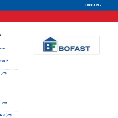
LOGGA IN
R
rken
nga IK
(9:9)
ansen
K U (9:9)