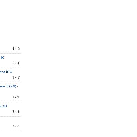
r
4 - 0
 IK
0 - 1
sna IF U
1 - 7
e U (9:9) -
6 - 3
la SK
6 - 1
2 - 3