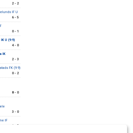
2 - 2
elunds IF U
6 - 5
IF
0 - 1
IK U (9:9)
4 - 0
a IK
2 - 3
stads FK (9:9)
0 - 2
8 - 0
ele
3 - 0
ne IF
1 - 5