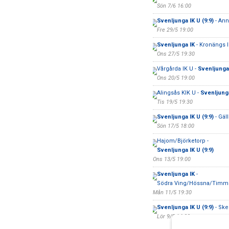
Sön 7/6 16:00
Svenljunga IK U (9:9)
- Ann
Fre 29/5 19:00
Svenljunga IK
- Kronängs 
Ons 27/5 19:30
Vårgårda IK U -
Svenljunga 
Ons 20/5 19:00
Alingsås KIK U -
Svenljung
Tis 19/5 19:30
Svenljunga IK U (9:9)
- Gäll
Sön 17/5 18:00
Hajom/Björketorp -
Svenljunga IK U (9:9)
Ons 13/5 19:00
Svenljunga IK
-
Södra Ving/Hössna/Timm
Mån 11/5 19:30
Svenljunga IK U (9:9)
- Ske
Lör 9/5 14:00