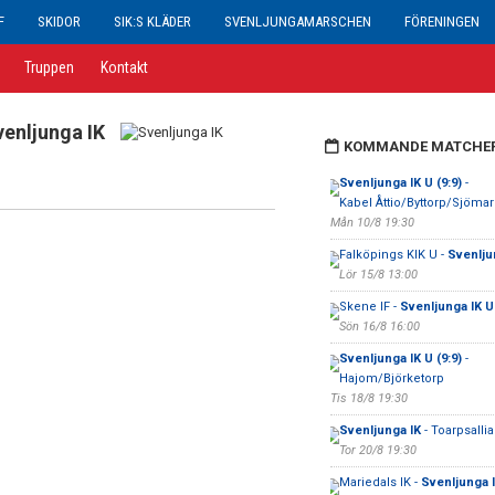
F
SKIDOR
SIK:S KLÄDER
SVENLJUNGAMARSCHEN
FÖRENINGEN
Truppen
Kontakt
venljunga IK
KOMMANDE MATCHE
Svenljunga IK U (9:9)
-
Kabel Åttio/Byttorp/Sjöma
Mån 10/8 19:30
Falköpings KIK U -
Svenlju
Lör 15/8 13:00
Skene IF -
Svenljunga IK U 
Sön 16/8 16:00
Svenljunga IK U (9:9)
-
Hajom/Björketorp
Tis 18/8 19:30
Svenljunga IK
- Toarpsalli
Tor 20/8 19:30
Mariedals IK -
Svenljunga I