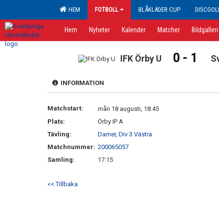
HEM
FOTBOLL
BLÅKLÄDER CUP
DISCGOL
Hem
Nyheter
Kalender
Matcher
Bildgalleri
0 - 1
IFK Örby U
S
INFORMATION
Matchstart:
mån 18 augusti, 18:45
Plats:
Örby IP A
Tävling:
Damer, Div 3 Västra
Matchnummer:
200065057
Samling:
17:15
<< Tillbaka