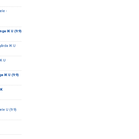
le -
ga IK U (9:9)
gårda IK U
IK U
a IK U (9:9)
IK
e U (9:9)