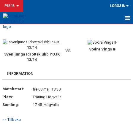
P12-13
LOGGA IN
HEM
KALENDER
Södra Vings IF
vs
Svenljunga Idrottsklubb POJK
MATCHER
13/14
TRUPPEN
INFORMATION
Matchstart:
fre 08 maj, 18:30
Plats:
Träning Högvalla
Samling:
17:45, Högvalla
<< Tillbaka