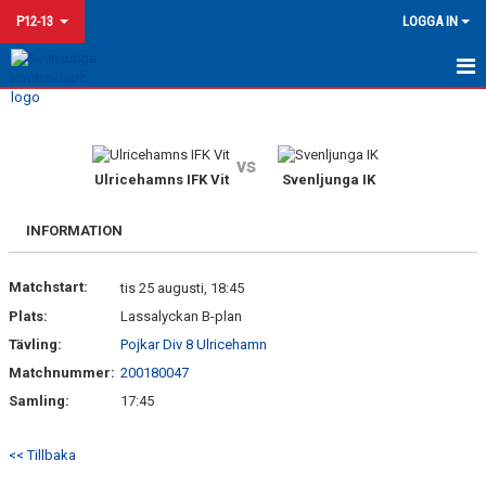
P12-13
LOGGA IN
HEM
KALENDER
vs
Ulricehamns IFK Vit
Svenljunga IK
MATCHER
INFORMATION
TRUPPEN
Matchstart:
tis 25 augusti, 18:45
Plats:
Lassalyckan B-plan
Tävling:
Pojkar Div 8 Ulricehamn
Matchnummer:
200180047
Samling:
17:45
<< Tillbaka