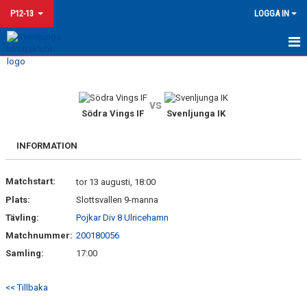
P12-13
LOGGA IN
HEM
KALENDER
vs
Södra Vings IF
Svenljunga IK
MATCHER
INFORMATION
TRUPPEN
Matchstart:
tor 13 augusti, 18:00
Plats:
Slottsvallen 9-manna
Tävling:
Pojkar Div 8 Ulricehamn
Matchnummer:
200180056
Samling:
17:00
<< Tillbaka