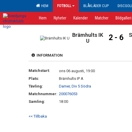
HEM
FOTBOLL
BLÅKLÄDER CUP
DISCGOL
Hem
Nyheter
Kalender
Matcher
Bildgalleri
Brämhults IK
S
2 - 6
U
INFORMATION
Matchstart:
ons 06 augusti, 19:00
Plats:
Brämhults IP A
Tävling:
Damer, Div 5 Södra
Matchnummer:
200076053
Samling:
18:00
<< Tillbaka