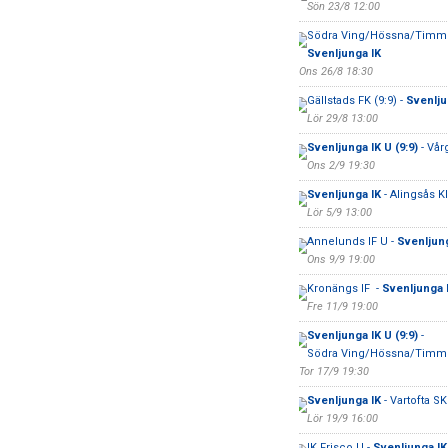
Sön 23/8 12:00
Södra Ving/Hössna/Timme
Svenljunga IK
Ons 26/8 18:30
Gällstads FK (9:9) -
Svenljun
Lör 29/8 13:00
Svenljunga IK U (9:9)
- Vår
Ons 2/9 19:30
Svenljunga IK
- Alingsås K
Lör 5/9 13:00
Annelunds IF U -
Svenljung
Ons 9/9 19:00
Kronängs IF -
Svenljunga 
Fre 11/9 19:00
Svenljunga IK U (9:9)
-
Södra Ving/Hössna/Timmel
Tor 17/9 19:30
Svenljunga IK
- Vartofta SK
Lör 19/9 16:00
IK Frisco U -
Svenljunga IK