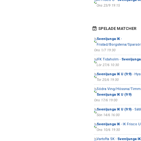
Ons 23/9 19:15
SPELADE MATCHER
Svenljunga IK
-
Fristad/Borgstena/Sparsö
Ons 1/7 19:30
IFK Tidaholm -
Svenljunga
Lör 27/6 10:30
Svenljunga IK U (9:9)
- Hys
Tor 25/6 19:30
Södra Ving/Hössna/Timmel
Svenljunga IK U (9:9)
Ons 17/6 19:00
Svenljunga IK U (9:9)
- Säti
Sön 14/6 16:00
Svenljunga IK
- IK Frisco U
Ons 10/6 19:30
Vartofta SK -
Svenljunga IK