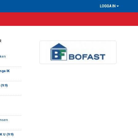
LOGGA IN
R
rken
nga IK
(9:9)
ansen
K U (9:9)