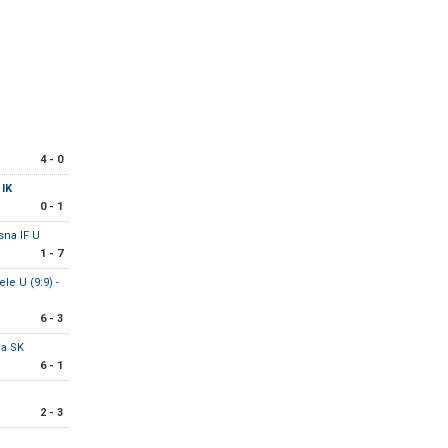
r
4 - 0
 IK
0 - 1
sna IF U
1 - 7
e U (9:9) -
6 - 3
la SK
6 - 1
2 - 3