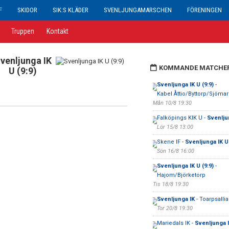
F
SKIDOR
SIK:S KLÄDER
SVENLJUNGAMARSCHEN
FÖRENINGEN
Truppen
Kontakt
venljunga IK
KOMMANDE MATCHE
U (9:9)
Svenljunga IK U (9:9)
-
Kabel Åttio/Byttorp/Sjöma
Mån 10/8 19:30
Falköpings KIK U -
Svenlju
Lör 15/8 13:00
Skene IF -
Svenljunga IK U 
Sön 16/8 16:00
Svenljunga IK U (9:9)
-
Hajom/Björketorp
Tis 18/8 19:30
Svenljunga IK
- Toarpsalli
Tor 20/8 19:30
Mariedals IK -
Svenljunga I