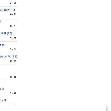
2 - 2
elunds IF U
6 - 5
IF
0 - 1
IK U (9:9)
4 - 0
a IK
2 - 3
stads FK (9:9)
0 - 2
8 - 0
ele
3 - 0
ne IF
1 - 5