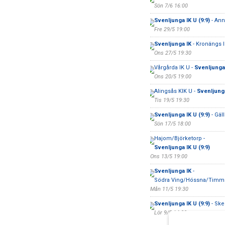
Sön 7/6 16:00
Svenljunga IK U (9:9)
- Ann
Fre 29/5 19:00
Svenljunga IK
- Kronängs 
Ons 27/5 19:30
Vårgårda IK U -
Svenljunga 
Ons 20/5 19:00
Alingsås KIK U -
Svenljung
Tis 19/5 19:30
Svenljunga IK U (9:9)
- Gäll
Sön 17/5 18:00
Hajom/Björketorp -
Svenljunga IK U (9:9)
Ons 13/5 19:00
Svenljunga IK
-
Södra Ving/Hössna/Timm
Mån 11/5 19:30
Svenljunga IK U (9:9)
- Ske
Lör 9/5 14:00