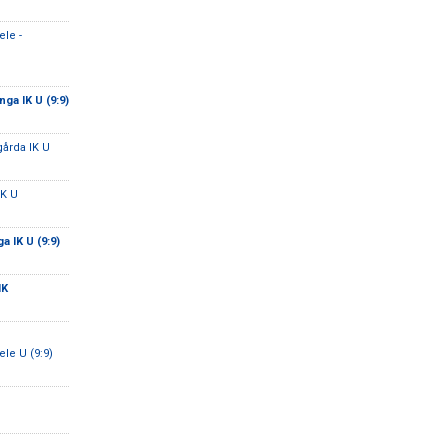
le -
ga IK U (9:9)
gårda IK U
IK U
a IK U (9:9)
IK
e U (9:9)