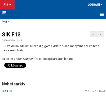
F13
LOGGA IN
HEM
SIK F13
KALENDER
<
>
2026-04-10 16:44
MATCHER
Kul att du kikade hit! Klicka dig gärna vidare bland menyerna för att hitta
nästa match etc.
TRUPPEN
Ta en titt under
Truppen
för att se spelare och ledare.
Nyhetsarkiv
SIK F13
2026-04-10 16:44