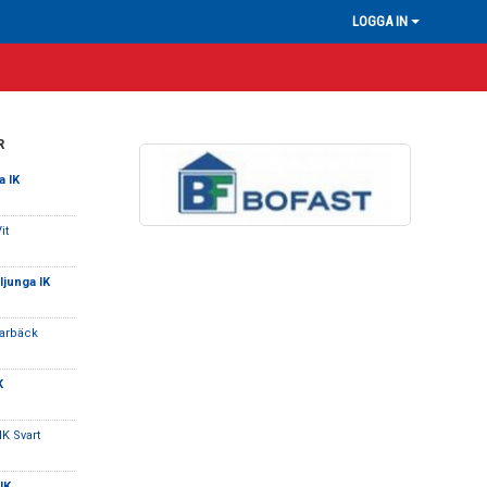
LOGGA IN
R
a IK
it
ljunga IK
Marbäck
K
IK Svart
IK