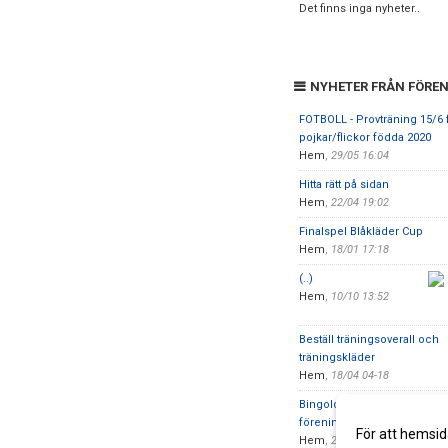
Det finns inga nyheter..
NYHETER FRÅN FÖRE
FOTBOLL - Provträning 15/6 
pojkar/flickor födda 2020
Hem
,
29/05 16:04
Hitta rätt på sidan
Hem
,
22/04 19:02
Finalspel Blåkläder Cup
Hem
,
18/01 17:18
(..)
Hem
,
10/10 13:52
Beställ träningsoverall och
träningskläder
Hem
,
18/04 04-18
Bingolotto via nedan länk, så g
föreningen
För att hemsid
Hem
,
23/12 17:44