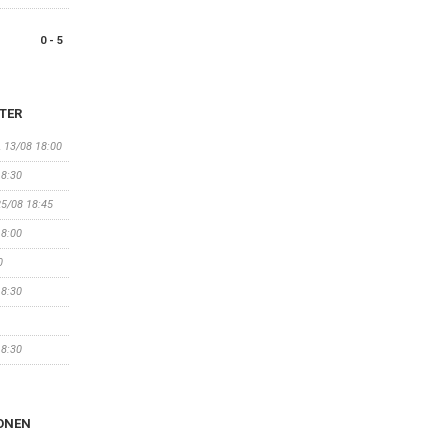
0 - 5
TER
, 13/08 18:00
18:30
25/08 18:45
18:00
0
18:30
18:30
ONEN