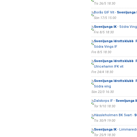
Tis 26/5 18:30
Borås GIF Vit -
Svenljunga 
Sön 17/5 15:00
Svenljunga IK
- Södra Ving
Fre 8/5 18:30
Svenljunga Idrottsklubb 
Södra Vings IF
Fre 8/5 18:30
Svenljunga Idrottsklubb 
Ulricehamn IFK vit
Fre 24/4 18:30
Svenljunga Idrottsklubb 
Södra ving
Sön 22/3 16:30
Dalstorps IF -
Svenljunga I
Tor 9/10 18:30
Hässleholmen BK Svart -
S
Tis 30/9 19:00
Svenljunga IK
- Limmareds
Tor 25/9 18:30