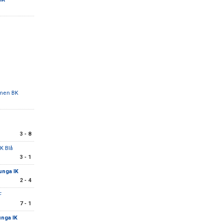
men BK
3 - 8
K Blå
3 - 1
unga IK
2 - 4
F
7 - 1
unga IK