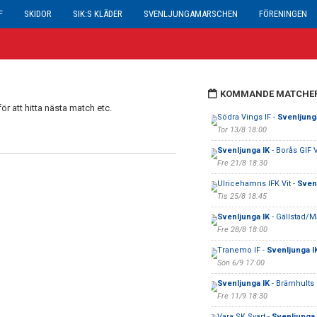
F
SKIDOR
SIK:S KLÄDER
SVENLJUNGAMARSCHEN
FÖRENINGEN
KOMMANDE MATCHE
ör att hitta nästa match etc.
Södra Vings IF -
Svenljung
Tor 13/8 18:00
Svenljunga IK
- Borås GIF V
Fre 21/8 18:30
Ulricehamns IFK Vit -
Sven
Tis 25/8 18:45
Svenljunga IK
- Gällstad/
Fre 28/8 18:00
Tranemo IF -
Svenljunga I
Sön 6/9 17:00
Svenljunga IK
- Brämhults 
Fre 11/9 18:30
Vara SK Svart -
Svenljunga 