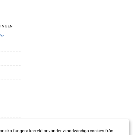
NINGEN
för
år 30:- till
an ska fungera korrekt använder vi nödvändiga cookies från