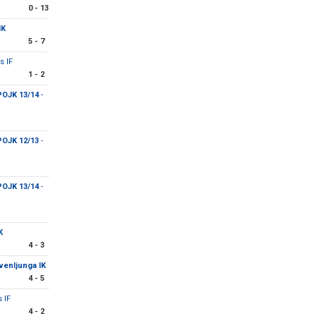
0 - 13
IK
5 - 7
s IF
1 - 2
POJK 13/14
-
POJK 12/13
-
POJK 13/14
-
K
4 - 3
venljunga IK
4 - 5
 IF
4 - 2