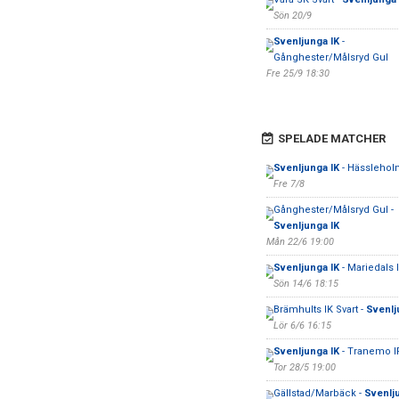
Sön 20/9
Svenljunga IK
-
Gånghester/Målsryd Gul
Fre 25/9 18:30
SPELADE MATCHER
Svenljunga IK
- Hässlehol
Fre 7/8
Gånghester/Målsryd Gul -
Svenljunga IK
Mån 22/6 19:00
Svenljunga IK
- Mariedals I
Sön 14/6 18:15
Brämhults IK Svart -
Svenlj
Lör 6/6 16:15
Svenljunga IK
- Tranemo I
Tor 28/5 19:00
Gällstad/Marbäck -
Svenlj